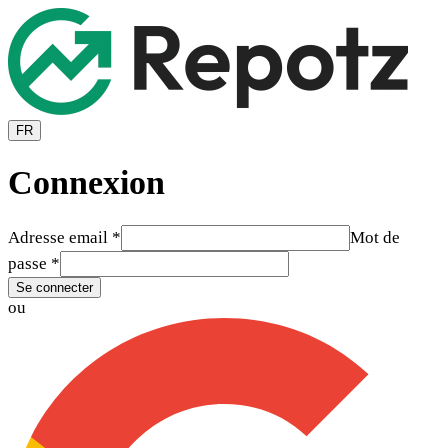
FR
Connexion
Adresse email
*
Mot de
passe
*
Se connecter
ou