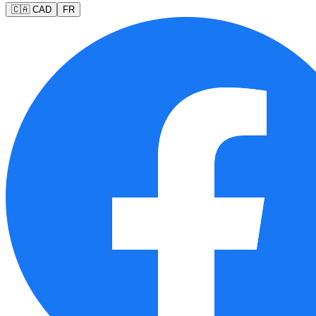
🇨🇦 CAD
FR