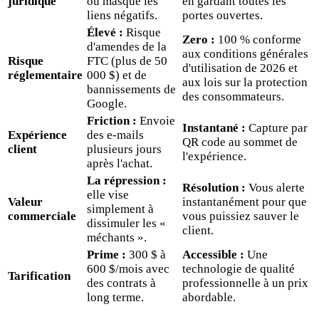
juridique
ou masque les
en gardant toutes les
liens négatifs.
portes ouvertes.
Élevé :
Risque
Zero :
100 % conforme
d'amendes de la
aux conditions générales
Risque
FTC (plus de 50
d'utilisation de 2026 et
réglementaire
000 $) et de
aux lois sur la protection
bannissements de
des consommateurs.
Google.
Friction :
Envoie
Instantané :
Capture par
Expérience
des e-mails
QR code au sommet de
client
plusieurs jours
l'expérience.
après l'achat.
La répression :
Résolution :
Vous alerte
elle vise
Valeur
instantanément pour que
simplement à
commerciale
vous puissiez sauver le
dissimuler les «
client.
méchants ».
Prime :
300 $ à
Accessible :
Une
600 $/mois avec
technologie de qualité
Tarification
des contrats à
professionnelle à un prix
long terme.
abordable.